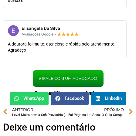
dúvidas
Elisangela Da Silva
Avaliações Google -
A doutora foi muito, atenciosa e rápida pelo atendimento.
Agradeço
FALE COM UM ADVOGADO
Compartilhe com um Amigo:
WhatsApp
Facebook
LinkedIn
ANTERIOR
PRÓXIMO
Levei Multa com a Cnh Provisória (PPD): E Agora?
Fui Pego na Lei Seca: O Guia Completo Para Defender Seu Direito de Dirigir
Deixe um comentário