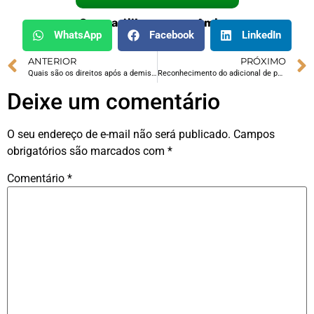
Compartilhe com um Amigo:
WhatsApp
Facebook
LinkedIn
ANTERIOR
PRÓXIMO
Quais são os direitos após a demissão por justa causa e existe uma possibilidade de reversão?
Reconhecimento do adicional de periculosidade para transporte de combustíveis em tanques acima de 200 litros
Deixe um comentário
O seu endereço de e-mail não será publicado.
Campos
obrigatórios são marcados com
*
Comentário
*