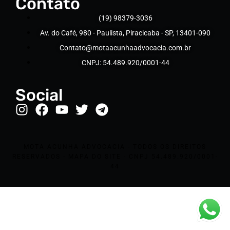
Contato
(19) 98379-3036
Av. do Café, 980 - Paulista, Piracicaba - SP, 13401-090
Contato@motaacunhaadvocacia.com.br
CNPJ: 54.489.920/0001-44
Social
MOTA ACUNHA ADVOCACIA - TODOS OS DIREITOS
RESERVADOS - MAPA DO SITE - CNPJ 54.489.920/0001-
44