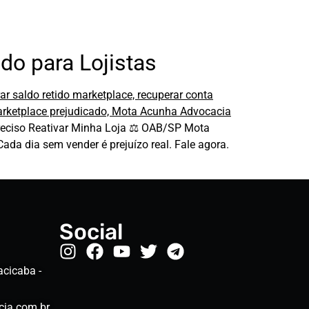
o para Lojistas
eciso Reativar Minha Loja ⚖️ OAB/SP Mota
a dia sem vender é prejuízo real. Fale agora.
Social
acicaba -
ia.com.br