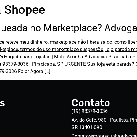
a Shopee
ueada no Marketplace? Advogad
dvogado para Lojistas | Mota Acunha Advocacia Piracicaba Pr
98379-3036 · Piracicaba, SP URGENTE Sua loja está parada? Cad
9-3036 Falar Agora […]
s
Contato
(19) 98379-3036
Av. do Café, 980 - Paulista, Pir
SP, 13401-090
Contato@motaacunhaadvocac