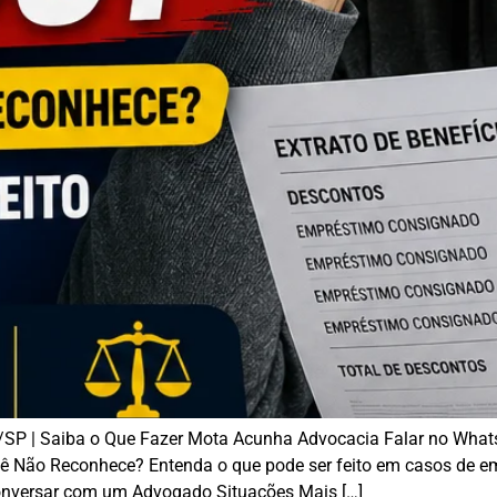
/SP | Saiba o Que Fazer Mota Acunha Advocacia Falar no Wha
 Não Reconhece? Entenda o que pode ser feito em casos de e
nversar com um Advogado Situações Mais […]