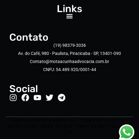
Links
Contato
(19) 98379-3036
Av. do Café, 980 - Paulista, Piracicaba - SP, 13401-090
Contato@motaacunhaadvocacia.com.br
CNPJ: 54.489.920/0001-44
Social
MOTA ACUNHA ADVOCACIA - TODOS OS DIREITOS
RESERVADOS - MAPA DO SITE - CNPJ 54.489.920/0001-
44