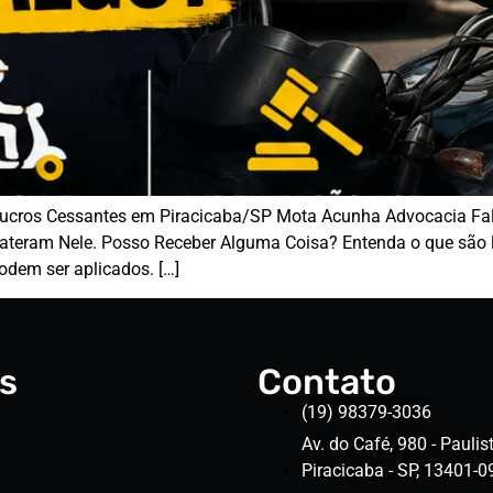
 Lucros Cessantes em Piracicaba/SP Mota Acunha Advocacia F
teram Nele. Posso Receber Alguma Coisa? Entenda o que são l
odem ser aplicados. […]
s
Contato
(19) 98379-3036
Av. do Café, 980 - Paulist
Piracicaba - SP, 13401-0