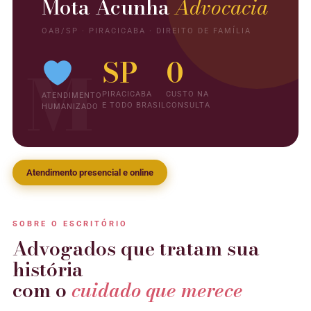
Mota Acunha
Advocacia
OAB/SP · PIRACICABA · DIREITO DE FAMÍLIA
SP
0
M
PIRACICABA
CUSTO NA
ATENDIMENTO
E TODO BRASIL
CONSULTA
HUMANIZADO
Atendimento presencial e online
SOBRE O ESCRITÓRIO
Advogados que tratam sua
história
com o
cuidado que merece