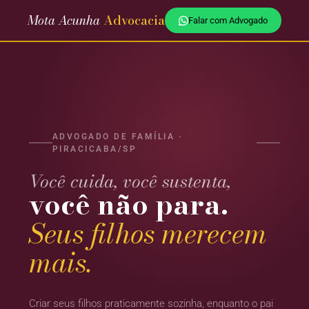
Mota Acunha
Advocacia
Falar com Advogado
ADVOGADO DE FAMÍLIA ·
PIRACICABA/SP
Você cuida, você sustenta,
você não para.
Seus filhos merecem
mais.
Criar seus filhos praticamente sozinha, enquanto o pai