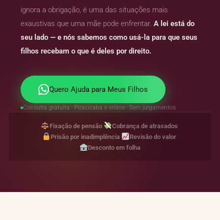
ignora a obrigação, é uma das situações mais
exaustivas que uma mãe pode enfrentar.
A lei está do
seu lado — e nós sabemos como usá-la para que seus
filhos recebam o que é deles por direito.
Quero Ajuda para Meus Filhos
Consulta gratuita · Piracicaba e online · Sem julgamentos
Fixação de pensão
Cobrança de atrasados
·
·
Prisão por inadimplência
Revisão do valor
·
·
Desconto em folha