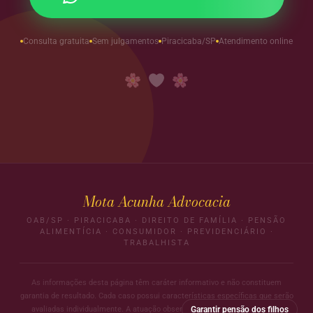
Consulta gratuita
Sem julgamentos
Piracicaba/SP
Atendimento online
Mota Acunha Advocacia
OAB/SP · PIRACICABA · DIREITO DE FAMÍLIA · PENSÃO
ALIMENTÍCIA · CONSUMIDOR · PREVIDENCIÁRIO ·
TRABALHISTA
As informações desta página têm caráter informativo e não constituem
garantia de resultado. Cada caso possui características específicas que serão
avaliadas individualmente. A atuação observa o Código de Ética da OAB.
Garantir pensão dos filhos