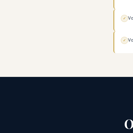
Vo
✓
Vo
✓
O