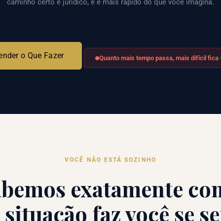
caminho certo é jurídico, e é mais rápido do que você imagina.
ender o Que Fazer
Quanto mais tempo passa, mais difícil fica
VOCÊ NÃO ESTÁ SOZINHO
abemos exatamente co
 situação faz você se se