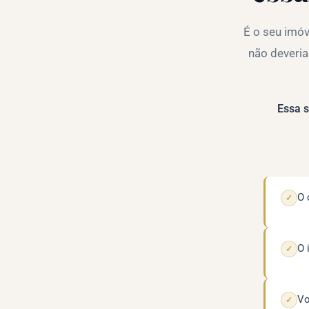
É o seu imóv
não deveria
Essa s
O 
✓
O 
✓
Vo
✓