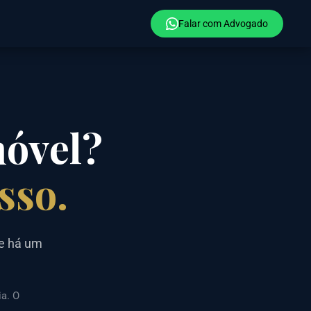
Falar com Advogado
móvel?
sso.
ue há um
ia. O