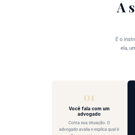
A 
É o inst
ela, u
01
Você fala com um
advogado
Conta sua situação. O
advogado avalia e explica qual é