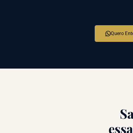
Quero Ent
S
essa