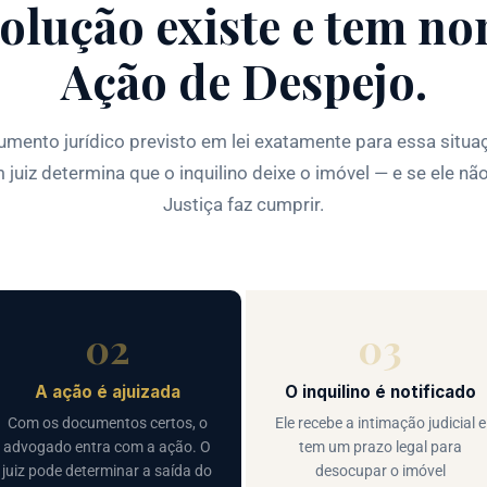
solução existe e tem no
Ação de Despejo.
rumento jurídico previsto em lei exatamente para essa situ
m juiz determina que o inquilino deixe o imóvel — e se ele não 
Justiça faz cumprir.
02
03
A ação é ajuizada
O inquilino é notificado
Com os documentos certos, o
Ele recebe a intimação judicial e
advogado entra com a ação. O
tem um prazo legal para
juiz pode determinar a saída do
desocupar o imóvel