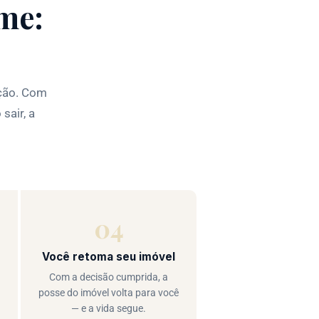
me:
ação. Com
sair, a
04
Você retoma seu imóvel
Com a decisão cumprida, a
posse do imóvel volta para você
— e a vida segue.