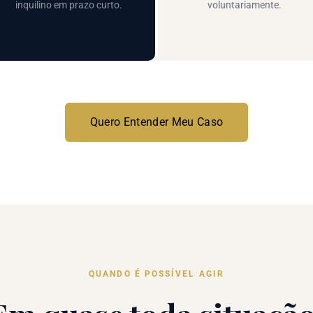
inquilino em prazo curto.
voluntariamente.
Quero Entender Meu Caso
QUANDO É POSSÍVEL AGIR