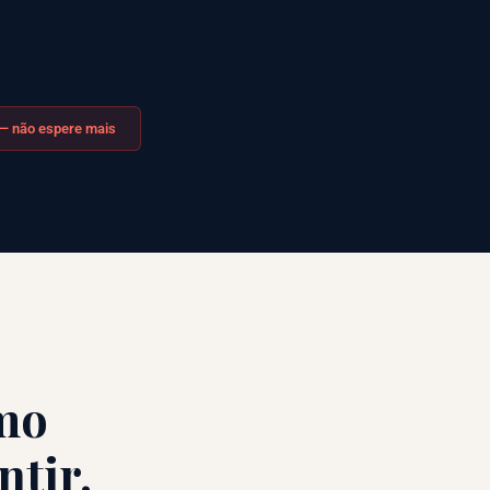
 — não espere mais
mo
ntir.