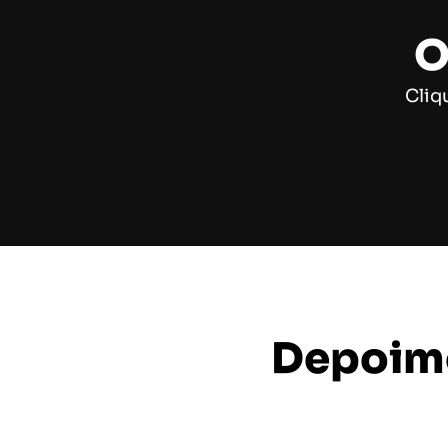
O
Cliq
Depoime