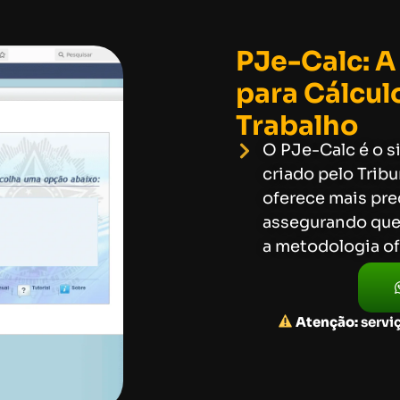
PJe-Calc: A
para Cálcul
Trabalho
O PJe-Calc é o si
criado pelo Tribu
oferece mais pre
assegurando que 
a metodologia ofi
Atenção:
serviç