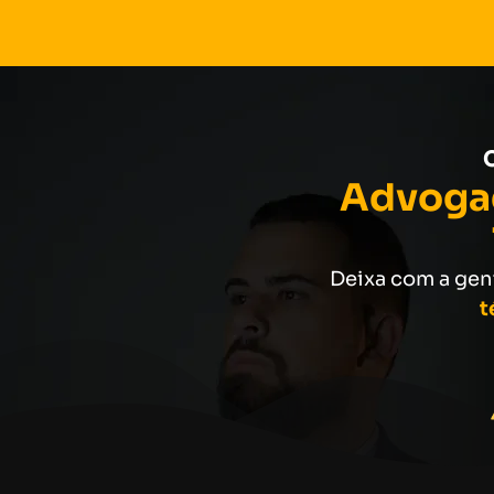
Advogad
Deixa com a gen
t