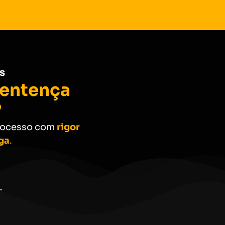
s
Sentença
?
processo com
rigor
ega
.
.