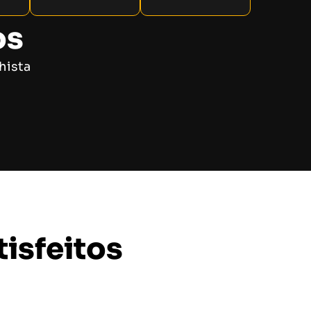
os
hista
isfeitos