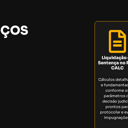
IÇOS
Liquidação
Sentença no 
CALC
Cálculos detal
e fundamenta
conforme o
parâmetros 
decisão judici
prontos par
protocolar e ev
impugnaçõe