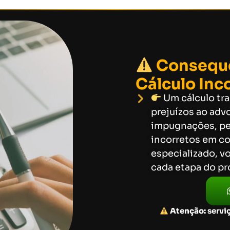
Consequê
Cálculo Inc
Um cálculo tra
prejuízos ao adv
impugnações, per
incorretos em c
especializado, v
cada etapa do pr
Atenção:
serviç