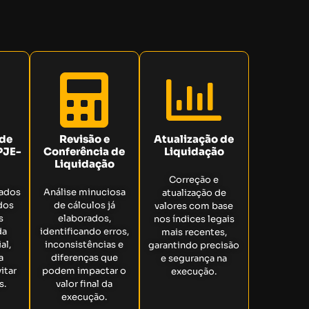
 de
Revisão e
Atualização de
PJE-
Conferência de
Liquidação
Liquidação
Correção e
hados
Análise minuciosa
atualização de
dos
de cálculos já
valores com base
s
elaborados,
nos índices legais
da
identificando erros,
mais recentes,
al,
inconsistências e
garantindo precisão
a
diferenças que
e segurança na
itar
podem impactar o
execução.
s.
valor final da
execução.