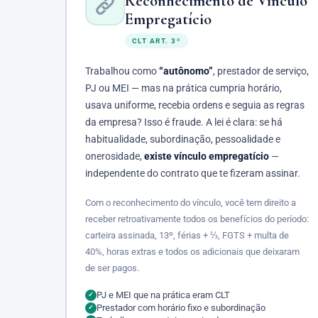
Reconhecimento de Vínculo
Empregatício
CLT ART. 3º
Trabalhou como
“autônomo”
, prestador de serviço,
PJ ou MEI — mas na prática cumpria horário,
usava uniforme, recebia ordens e seguia as regras
da empresa? Isso é fraude. A lei é clara: se há
habitualidade, subordinação, pessoalidade e
onerosidade,
existe vínculo empregatício
—
independente do contrato que te fizeram assinar.
Com o reconhecimento do vínculo, você tem direito a
receber retroativamente todos os benefícios do período:
carteira assinada, 13º, férias + ⅓, FGTS + multa de
40%, horas extras e todos os adicionais que deixaram
de ser pagos.
PJ e MEI que na prática eram CLT
✓
Prestador com horário fixo e subordinação
✓