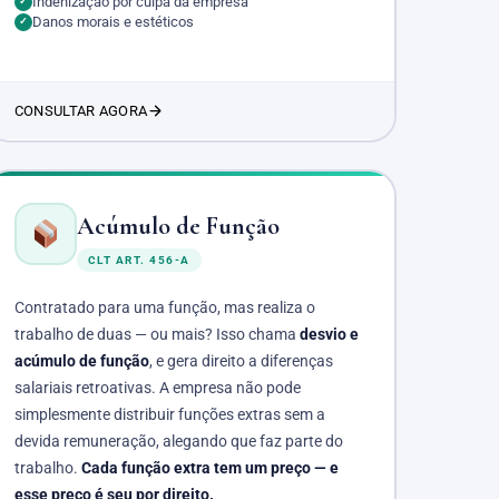
Indenização por culpa da empresa
✓
Danos morais e estéticos
✓
CONSULTAR AGORA
Acúmulo de Função
CLT ART. 456-A
Contratado para uma função, mas realiza o
trabalho de duas — ou mais? Isso chama
desvio e
acúmulo de função
, e gera direito a diferenças
salariais retroativas. A empresa não pode
simplesmente distribuir funções extras sem a
devida remuneração, alegando que faz parte do
trabalho.
Cada função extra tem um preço — e
esse preço é seu por direito.