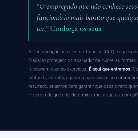
“O empregado que não conhece seus d
funcionário mais barato que qualqu
ter.”
Conheça os seus.
A Consolidação das Leis do Trabalho (CLT) e a jurispr
Trabalho protegem o trabalhador de inúmeras formas
funcionam quando exercidas.
É aqui que entramos.
Co
profundo, estratégia jurídica agressiva e comprometi
resultado, atuamos para garantir que cada direito que 
— com tudo que a lei determina: multas, juros, correç