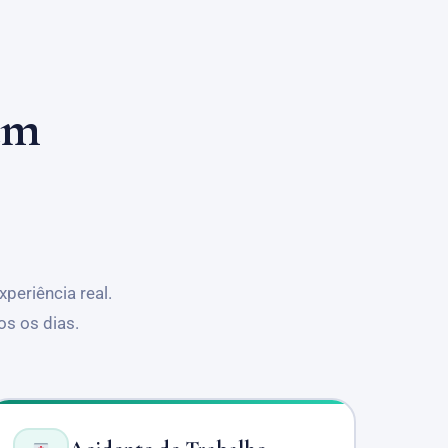
em
periência real.
os os dias.