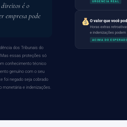
URGÊNCIA REAL
ireitos é o
er empresa pode
O valor que você po
Horas extras retroativa
e indenizações podem r
ACIMA DO ESPERAD
udência dos Tribunais do
. Mas essas proteções só
m conhecimento técnico
mento genuíno com o seu
te foi negado seja cobrado
ão monetária e indenizações.