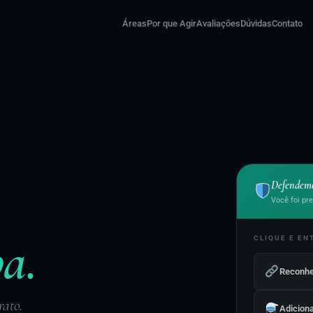
Áreas
Por que Agir
Avaliações
Dúvidas
Contato
Defendemo
Você foi pr
a.
CLIQUE E EN
Reconhe
rato.
Adiciona