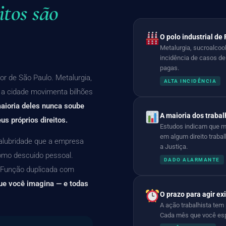
itos são
O polo industrial de
Metalurgia, sucroalcool
incidência de casos de 
pagas.
ior de São Paulo. Metalurgia,
ALTA INCIDÊNCIA
— a cidade movimenta bilhões
aioria deles nunca soube
A maioria dos traba
s próprios direitos.
Estudos indicam que ma
em algum direito traba
salubridade que a empresa
a Justiça.
como descuido pessoal.
DADO ALARMANTE
 Função duplicada com
ue você imagina — e todas
O prazo para agir ex
A ação trabalhista tem 
Cada mês que você espe