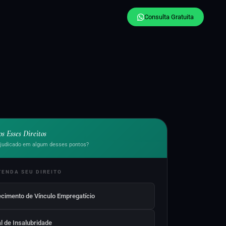
Consulta Gratuita
s Esses Direitos
ejudicado em algum desses pontos?
TENDA SEU DIREITO
cimento de Vínculo Empregatício
l de Insalubridade