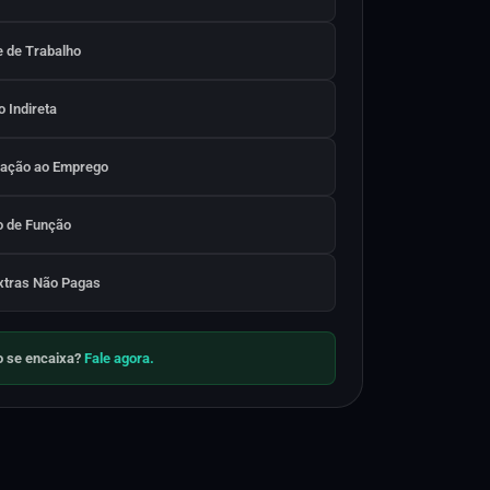
e de Trabalho
 Indireta
ração ao Emprego
 de Função
xtras Não Pagas
o se encaixa?
Fale agora.