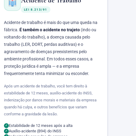
Acidente de Trabalho
LEI 8.213/91
Acidente de trabalho é mais do que uma queda na
fábrica.
É também o acidente no trajeto
(indo ou
voltando do trabalho), a doença causada pelo
trabalho (LER, DORT, perdas auditivas) e o
agravamento de doenças preexistentes pelo
ambiente profissional. Em todos esses casos, a
proteção jurídica é ampla — e a empresa
frequentemente tenta minimizar ou esconder.
Após um acidente de trabalho, você tem direito à
estabilidade de 12 meses, auxílio-acidente do INSS,
indenização por danos morais e materiais da empresa
quando há culpa, e outros benefícios que variam
conforme a gravidade da lesão.
Estabilidade de 12 meses após a alta
✓
Auxílio-acidente (B94) do INSS
✓