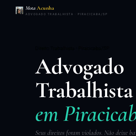
Mota
Acunha
ADVOGADO TRABALHISTA · PIRACICABA/SP
Direito Trabalhista · Piracicaba/SP
Advogado
Trabalhista
em Piracicab
Seus direitos foram violados. Não deixe ba