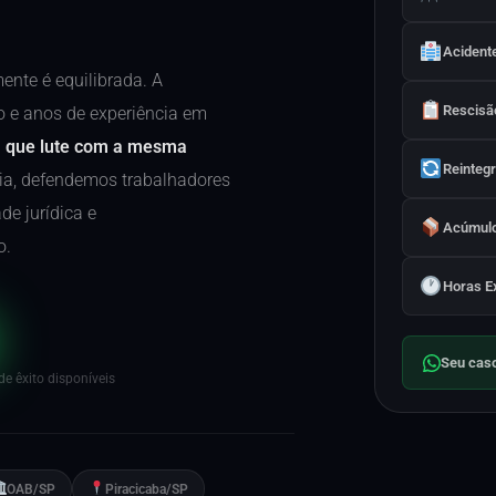
Acident
nte é equilibrada. A
Rescisão
 e anos de experiência em
m que lute com a mesma
Reinteg
a, defendemos trabalhadores
de jurídica e
Acúmulo
o.
Horas E
Seu cas
e êxito disponíveis
OAB/SP
Piracicaba/SP