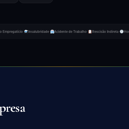
·
·
·
·
o Empregatício
Insalubridade
Acidente de Trabalho
Rescisão Indireta
Hor
presa