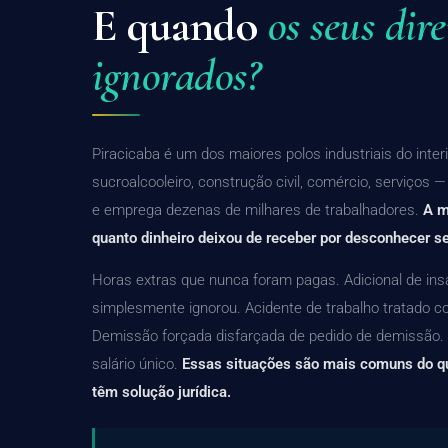
E quando
os seus dire
ignorados?
Piracicaba é um dos maiores polos industriais do inter
sucroalcooleiro, construção civil, comércio, serviços 
e emprega dezenas de milhares de trabalhadores.
A m
quanto dinheiro deixou de receber por desconhecer seu
Horas extras que nunca foram pagas. Adicional de in
simplesmente ignorou. Acidente de trabalho tratado 
Demissão forçada disfarçada de pedido de demissão.
salário único.
Essas situações são mais comuns do q
têm solução jurídica.