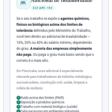
Adicional de Insalubridade
CLT ART. 192
Se o seu trabalho te expõe a
agentes químicos,
físicos ou biológicos acima dos limites de
tolerância
definidos pelo Ministério do Trabalho,
você tem direito ao adicional de insalubridade —
10%, 20% ou 40% do salário mínimo, dependendo
do grau.
A maioria das empresas simplesmente
não paga.
Ou paga o grau mais baixo sendo que o
correto é o mais alto.
Em Piracicaba, esse adicional é especialmente
relevante para trabalhadores da indústria metalúrgica,
sucroalcooleira, construção civil, saúde, limpeza e
coleta de resíduos.
Ruído acima dos limites (PAIR)
✓
Exposição a produtos químicos
✓
Trabalho com material biológico (saúde)
✓
Calor excessivo em ambientes industriais
✓