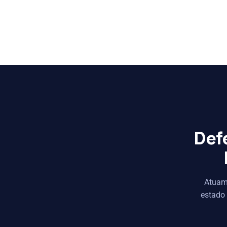
Def
Atuamo
estado