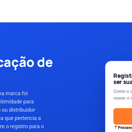
cação de
Regist
ser su
Conte o q
ma marca foi
reaver o 
gitimidade para
ou distribuidor
a que pertencia a
e o registro para o
Presenc