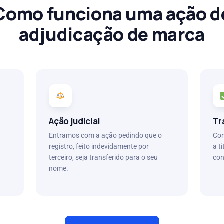
Como funciona uma ação d
adjudicação de marca
Ação judicial
Tr
Entramos com a ação pedindo que o
Com
registro, feito indevidamente por
a t
terceiro, seja transferido para o seu
con
nome.