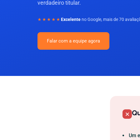
verdadeiro titular.
★★★★★
Excelente
no Google, mais de 70 avaliaç
Falar com a equipe agora
Qu
Um e