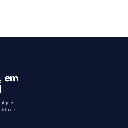
, em
l
ualquer
ício ao