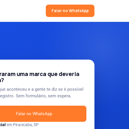
Falar no WhatsApp
raram uma marca que deveria
a?
ue aconteceu e a gente te diz se é possível
registro. Sem formulário, sem espera.
Falar no WhatsApp
ial
em Piracicaba, SP