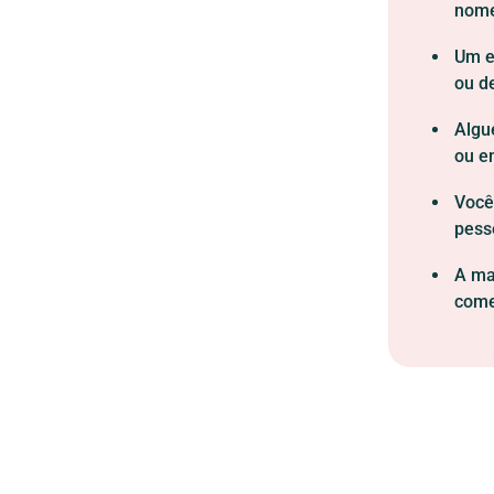
nome
Um e
ou d
Algu
ou e
Você
pess
A ma
comer